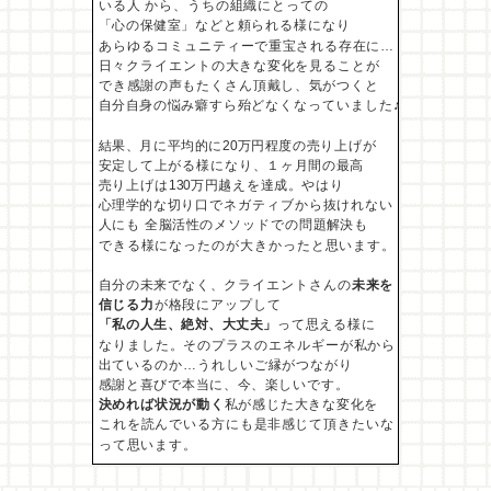
いる人 から、うちの組織
にとっての
「心の保健室」などと頼られる様になり
あらゆるコミュニティーで重宝される存在に…
日々クライエントの大きな変化を見ることが
でき感謝の声
もたくさん頂戴し、気がつくと
自分自身の悩み癖すら
殆どなくなっていました♪
結果、月に平均的に20万円程度の売り上げが
安定して
上がる様になり、１ヶ月間の最高
売り上げは130万円越えを達成。やはり
心理学的な切り口でネガティブから
抜けれない
人にも 全脳活性のメソッドでの問題解決も
できる様になったのが大きかったと思います。
自分の未来でなく、クライエントさんの
未来を
信じる力
が
格段にアップして
「私の人生、絶対、大丈夫」
って
思える様に
なりました。そのプラスのエネルギーが私から
出ているのか…うれしいご縁がつながり
感謝と喜びで
本当に、今、楽しいです。
決めれば状況が動く
私が感じた大きな変化を
これを読んでいる方にも是非感じて頂きたいな
って思います。