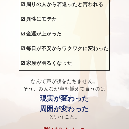
☑️
周りの人から若返ったと言われる
☑️
異性にモテた
☑️
金運が上がった
☑️
毎日が不安からワクワクに変わった
☑️
家族が明るくなった
なんて声が後をたちません。
そう、みんなが声を揃えて言うのは
現実が変わった
周囲が変わった
ということ。