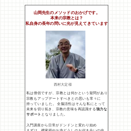
山岡先生のメソッドのおかげです。
本来の宗教とは？
私自身の長年の問いに光が見えてきています
西村大定 様
私は僧侶ですが、宗教とは何かという疑問があり
宗教も
アップデートすべきとの思いも常々に
持っていました。 全脳活性はそんな私にとって
未来を切り拓き、宗教の意味
を再認識する
強力な
サポート
となりました。
入門講座から日常がドンドンと変わり始め
まずは、檀家様
やお寺どうしのお付き合いの中