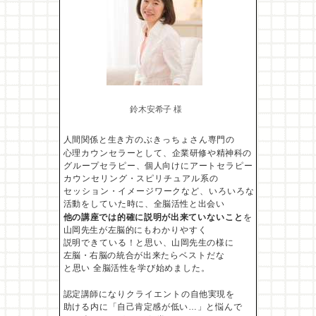
鈴木安希子 様
人間関係と生き方のぶきっちょさん専門の
心理カウンセラーとして、企業研修や精神科の
グループセラピー、個人向けにアートセラピー
カウンセリング・スピリチュアル系の
セッション・イメージワークなど、いろいろな
活動を
していた時に、全脳活性と出会い
他の講座では的確に
説明が出来ていないこと
を
山岡先生が左脳的にも
わかりやすく
説明できている！と思い、山岡先生の様に
左脳・右脳の統合が出来たらベストだな
と思い 全脳活性を学び始めました。
認定講師になりクライエントの自他実現を
助ける内に
「自己肯定感が低い…」と悩んで