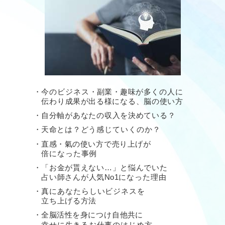
・今のビジネス・副業・趣味が多くの人に
伝わり
成果が出る様になる、脳の使い方
・自分軸があなたの収入を決めている？
・天命とは？どう感じていくのか？
・直感・氣の使い方で売り上げが
倍になった事例
・「お金が貰えない…」と悩んでいた
占い師さんが
人気No1になった理由
・真にあなたらしいビジネスを
立ち上げる方法
・全脳活性を身につけ自他共に
幸せに
生きる
お仕事のはじめ方