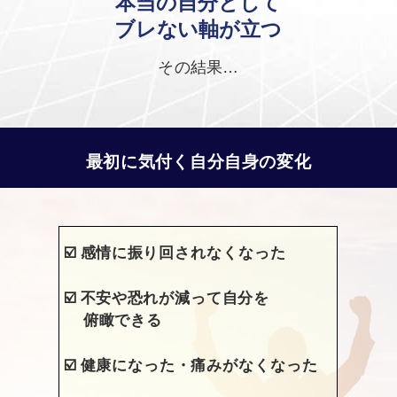
本当の自分として
ブレない軸が立つ
その結果…
最初に気付く自分自身の変化
☑️
感情に振り回されなくなった
☑️
不安や恐れが減って自分を
俯瞰できる
☑️
健康になった・痛みがなくなった