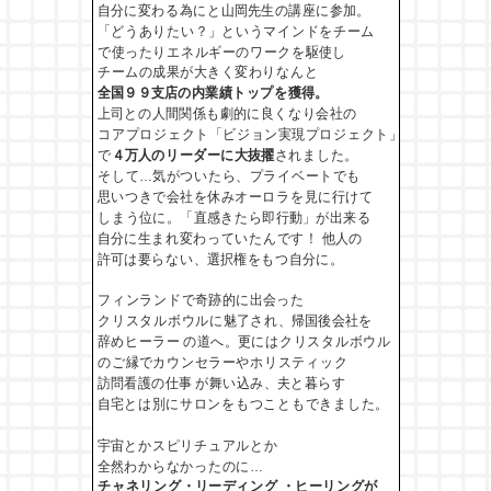
自分に変わる
為にと山岡先生の講座に参加。
「どうありたい？」というマインドをチーム
で使ったり
エネルギーのワークを駆使し
チームの成果が大きく変わりなんと
全国９９支店の内業績トップ
を獲得。
上司との人間関係も劇的に良くなり会社の
コアプロジェクト「ビジョン実現プロジェクト」
で
４万人のリーダーに大抜擢
されました。
そして…気がついたら、プライベートでも
思いつきで会社を休みオーロラを見に行けて
しまう位に。
「直感きたら即行動」が出来る
自分に生まれ変わって
いたんです！ 他人の
許可は要らない、選択権をもつ自分に。
フィンランドで奇跡的に出会った
クリスタルボウルに
魅了され、帰国後会社を
辞めヒーラー の道へ。更には
クリスタルボウル
のご縁でカウンセラーやホリスティック
訪問看護の仕事 が舞い込み、夫と暮らす
自宅とは別に
サロンをもつこともできました。
宇宙とかスピリチュアルとか
全然わからなかったのに…
チャネリング・リーディング ・ヒーリングが