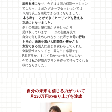
出来る様に
なり
、今では１回の個別セッション
で１万円、１回の グループセッションでは
６万円以上を頂戴できる様に
なりました。
本も出すことができてヒーリングを教える
立場にもなりました。
多くの感謝と望む豊かさをしっかり
受け取っています！！ 夫の顔色を見て
自分で何も決められなかった私が
自分の
行動
を決め、未来を選び人間関係や豊かさも
創造できる
別人に生まれ変わらせてくれた
全脳活性メソッドと山岡先生に
感謝です。
P.S.何故か、すごく恐かった夫も別人になり
今では私の好物のプリンを作って待ってくれる
様になりました。
自分の未来を信じる力がついて
月130万円の
売り上げを達成