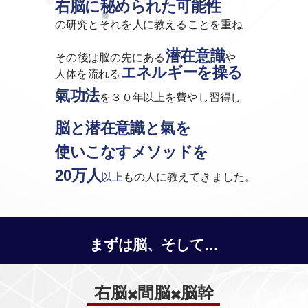
右脳に秘められた可能性
の研究とそれを人に教えることを重ね
潜在意識
その後は
脳の先にある
や
エネルギーを操る
人体を流れる
氣功法
を３０年以上を費やし習得し
脳と潜在意識と氣を
使いこなす
メソッドを
20万人
以上
もの人に教えてきました。
まずは脳、そして…
右脳
間脳
脳幹
✖️
✖️