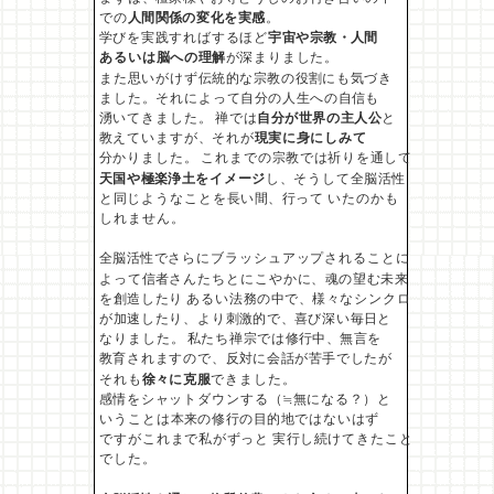
での
人間関係の変化を実感
。
学びを実践すればするほど
宇宙や宗教・人間
あるいは脳への
理解
が深まりました。
また思いがけず伝統的な宗教の役割にも気づき
ました。
それによって自分の人生への自信も
湧いてきました。 禅では
自分が世界の主人公
と
教えていますが、それが
現実に
身にしみて
分かりました。 これまでの宗教では祈りを通して
天国や極楽浄土をイメージ
し、そうして全脳活性
と同じようなことを長い間、行って
いたのかも
しれません。
全脳活性でさらにブラッシュアップされることに
よって
信者さんたちとにこやかに、魂の望む未来
を創造したり
あるい法務の中で、様々なシンクロ
が加速したり、より
刺激的で、喜び深い毎日と
なりました。 私たち禅宗では修行中、無言を
教育されますので、反対に
会話が苦手でしたが
それも
徐々に克服
できました。
感情をシャットダウンする（≒無になる？）と
いうことは
本来の修行の目的地ではないはず
ですがこれまで私がずっと
実行し続けてきたこと
でした。