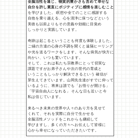
全脳活性を通じ、物質的豊かさも含めて幸せな
自分を許し
素直にポジティブに感情を楽しむこと
を学びました。 瞑想や全てのことに感謝する
自他を乗り越える、心を清浄
に保つなどという
美徳も以前よりもその意義や効能に目覚め
しっかりと実践しています。
奇跡は起こるということも何度も体験しました。
ご縁の方達
の心身の不調を聞くと遠隔ヒーリング
や光を送るワークを
します。そんな病気が快方に
向かい、いつも驚いています。
そして、これは私たち宗教界にとって切実な
課題ですが
お弟子さんや次の世代の育成と
いうこともしっかり解決
できるという 確信が
芽生えてきています。山岡先生達が
すでに仰って
いるように、将来は誰でも「お悟りが開ける」
「宇宙自由人になれる」 そんな日も近いと今
私は信じています。
来るべき未来の世界や人々のあり方を見せて
くれて、それを
実際に自分で生かせる
全脳活性メソッドをこれからも
継続して
学びますし、多くの方々へお伝えして皆様に
心から
幸せになっていただきたいです。