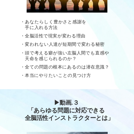
・あなたらしく豊かさと感謝を
手に入れる方法
・全脳活性で
現実が変わる理由
・変われない人達が短期間で変わる秘密
・頭で考える癖が強い左脳人間でも直感や
天命を
感じられるのか？
・全ての問題の根本にあるのは潜在意識？
・本当にやりたいことの見つけ方
▶︎
動画.３
「あらゆる問題に対応できる
全脳活性インストラクターとは
」