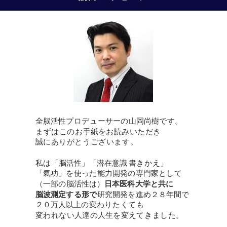
全脳活性プロデューサーの山岡尚樹です。
まずはこのお手紙をお読みいただき
誠にありがとうございます。
私は「脳活性」「潜在意識 書きかえ」
「氣功」を使った能力開発の専門家として
（一部の脳活性は）
日本医科大学と共に
脳波測定する形で
研究開発
を進め２８年間で
２０万人以上の変わりたくても
変われない人達の
人生
を変えてきました。